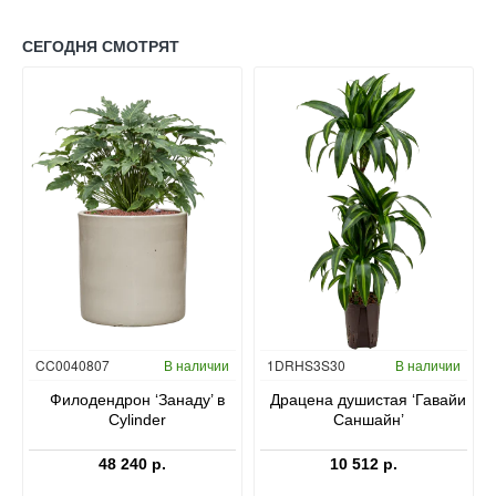
СЕГОДНЯ СМОТРЯТ
Гидропоника
CC0040807
В наличии
1DRHS3S30
В наличии
в
Филодендрон ‘Занаду’ в
Драцена душистая ‘Гавайи
Cylinder
Саншайн’
48 240 р.
10 512 р.