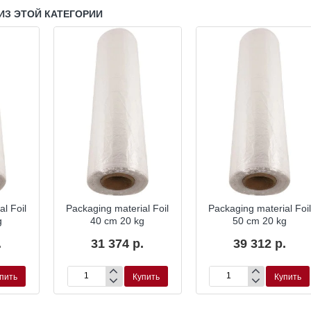
ИЗ ЭТОЙ КАТЕГОРИИ
l Foil
Packaging material Foil
Packaging material Foil
g
40 cm 20 kg
50 cm 20 kg
.
31 374 р.
39 312 р.
пить
Купить
Купить
Packaging
Packaging
material
material
Foil
Foil