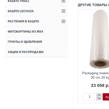
КАШПО TREEZ
ДРУГИЕ ТОВАРЫ 
КАШПО LECHUZA
РАСТЕНИЯ В КАШПО
ФИТОКАРТИНЫ ИЗ МХА
ГРУНТЫ И УДОБРЕНИЯ
АКЦИИ И РАСПРОДАЖИ
кий тёмно-
Мох плоский тёмно-
Packaging materia
й 1,6 м²
зелёный 3,2 м²
30 cm 20 k
60 р.
54 720 р.
23 058 р
Купить
Купить
Ку
Мох
Packaging
плоский
material
тёмно-
Foil