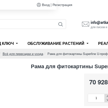
Вход | Регистрация
info@artka
для писем и
Д КЛЮЧ
ОБСЛУЖИВАНИЕ РАСТЕНИЙ
РЕА
Всё для пересадки и ухода
Рама для фитокартины Superline U-про
ome
Рама для фитокартины Super
70 928