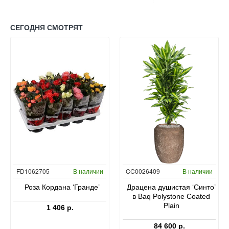
зелёный
30
3,2
cm
м²
20
СЕГОДНЯ СМОТРЯТ
kg
FD1062705
В наличии
CC0026409
В наличии
Роза Кордана ‘Гранде’
Драцена душистая ‘Синто’
в Baq Polystone Coated
Plain
1 406 р.
84 600 р.