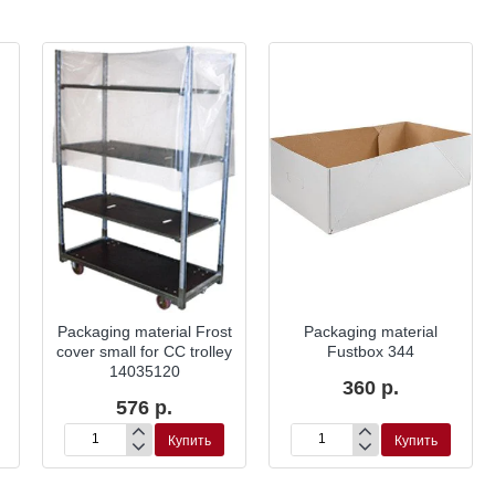
Packaging material Frost
Packaging material
cover small for CC trolley
Fustbox 344
14035120
360 р.
576 р.
Купить
Купить
Packaging
Packaging
material
material
Frost
Fustbox