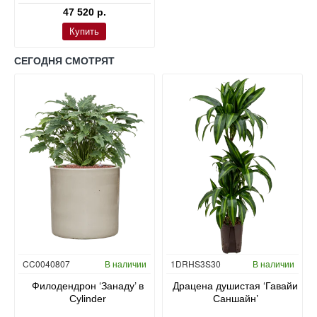
47 520 р.
Купить
СЕГОДНЯ СМОТРЯТ
Гидропоника
CC0040807
В наличии
1DRHS3S30
В наличии
в
Филодендрон ‘Занаду’ в
Драцена душистая ‘Гавайи
Cylinder
Саншайн’