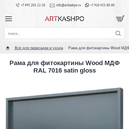
+7 495 203-22-20
info@artkashpo.ru
+7 910 433-80-80
поиск...
Всё для пересадки и ухода
Рама для фитокартины Wood МДФ 
home
Рама для фитокартины Wood МДФ
RAL 7016 satin gloss