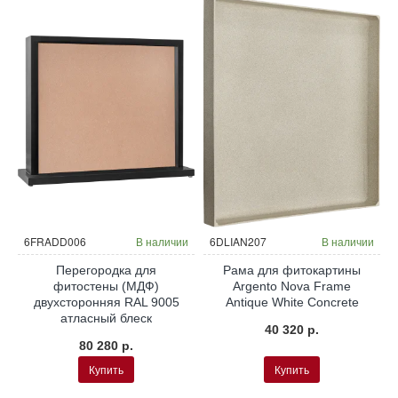
и
6FRADD006
В наличии
6DLIAN207
В наличии
Перегородка для
Рама для фитокартины
фитостены (МДФ)
Argento Nova Frame
двухсторонняя RAL 9005
Antique White Concrete
атласный блеск
40 320 р.
80 280 р.
Купить
Купить