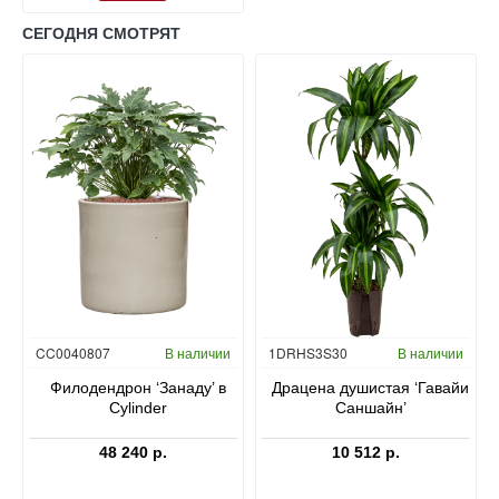
СЕГОДНЯ СМОТРЯТ
Гидропоника
CC0040807
В наличии
1DRHS3S30
В наличии
в
Филодендрон ‘Занаду’ в
Драцена душистая ‘Гавайи
Cylinder
Саншайн’
48 240 р.
10 512 р.