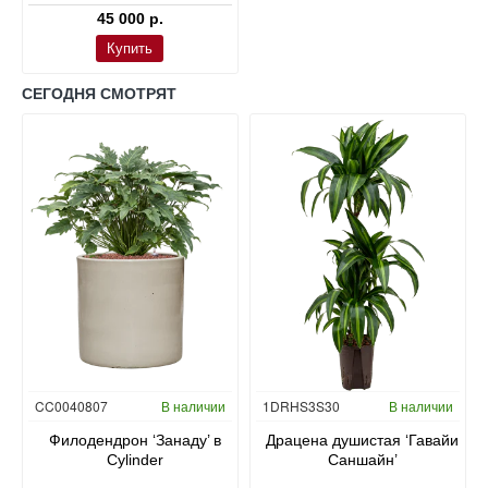
45 000 р.
Купить
СЕГОДНЯ СМОТРЯТ
Гидропоника
CC0040807
В наличии
1DRHS3S30
В наличии
в
Филодендрон ‘Занаду’ в
Драцена душистая ‘Гавайи
Cylinder
Саншайн’