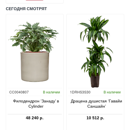
СЕГОДНЯ СМОТРЯТ
Гидропоника
CC0040807
В наличии
1DRHS3S30
В наличии
в
Филодендрон ‘Занаду’ в
Драцена душистая ‘Гавайи
Cylinder
Саншайн’
48 240 р.
10 512 р.