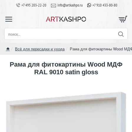
+7 495 203-22-20
info@artkashpo.ru
+7 910 433-80-80
поиск...
Всё для пересадки и ухода
Рама для фитокартины Wood МДФ 
home
Рама для фитокартины Wood МДФ
RAL 9010 satin gloss