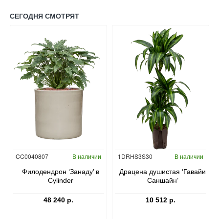
СЕГОДНЯ СМОТРЯТ
Гидропоника
CC0040807
В наличии
1DRHS3S30
В наличии
в
Филодендрон ‘Занаду’ в
Драцена душистая ‘Гавайи
Cylinder
Саншайн’
48 240 р.
10 512 р.