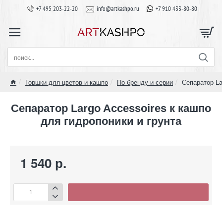
+7 495 203-22-20
info@artkashpo.ru
+7 910 433-80-80
поиск...
Горшки для цветов и кашпо
По бренду и серии
Сепаратор La
home
Сепаратор Largo Accessoires к кашпо
для гидропоники и грунта
1 540 р.