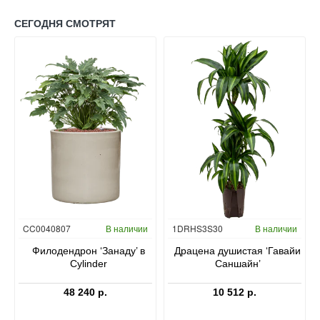
СЕГОДНЯ СМОТРЯТ
Гидропоника
CC0040807
В наличии
1DRHS3S30
В наличии
в
Филодендрон ‘Занаду’ в
Драцена душистая ‘Гавайи
Cylinder
Саншайн’
48 240 р.
10 512 р.