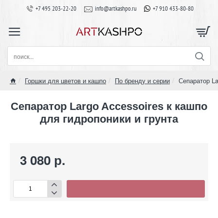
+7 495 203-22-20
info@artkashpo.ru
+7 910 433-80-80
поиск...
Горшки для цветов и кашпо
По бренду и серии
Сепаратор La
home
Сепаратор Largo Accessoires к кашпо
для гидропоники и грунта
3 080 р.