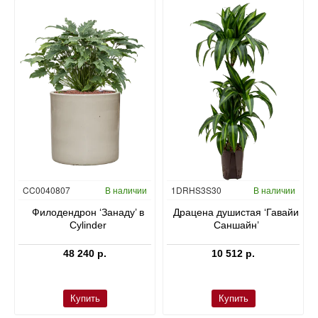
Гидропоника
CC0040807
В наличии
1DRHS3S30
В наличии
в
Филодендрон ‘Занаду’ в
Драцена душистая ‘Гавайи
Cylinder
Саншайн’
48 240 р.
10 512 р.
Купить
Купить