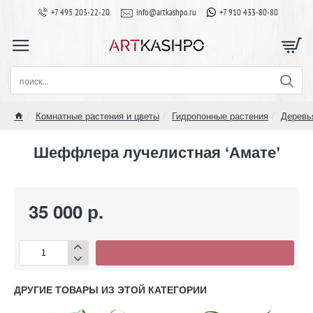
+7 495 203-22-20
info@artkashpo.ru
+7 910 433-80-80
поиск...
Комнатные растения и цветы
Гидропонные растения
Деревь
home
Шеффлера лучелистная ‘Амате’
35 000 р.
ДРУГИЕ ТОВАРЫ ИЗ ЭТОЙ КАТЕГОРИИ