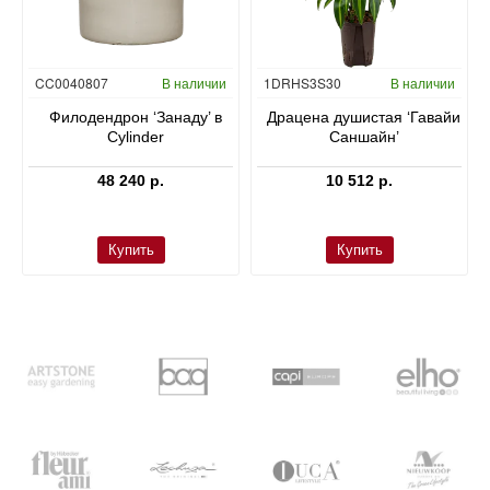
Гидропоника
CC0040807
В наличии
1DRHS3S30
В наличии
в
Филодендрон ‘Занаду’ в
Драцена душистая ‘Гавайи
Cylinder
Саншайн’
48 240 р.
10 512 р.
Купить
Купить