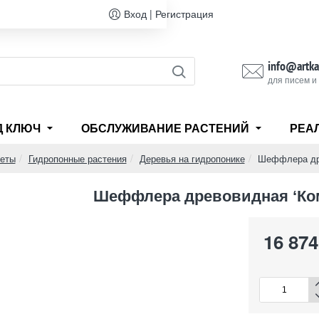
Вход | Регистрация
info@artka
для писем и
Д КЛЮЧ
ОБСЛУЖИВАНИЕ РАСТЕНИЙ
РЕА
веты
Гидропонные растения
Деревья на гидропонике
Шеффлера дре
Шеффлера древовидная ‘Ком
16 874