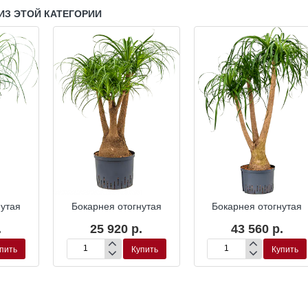
ИЗ ЭТОЙ КАТЕГОРИИ
ропоника
Гидропоника
Гидропони
нутая
Бокарнея отогнутая
Бокарнея отогнутая
.
25 920 р.
43 560 р.
пить
Купить
Купить
Бокарнея
Бокарнея
отогнутая
отогнутая