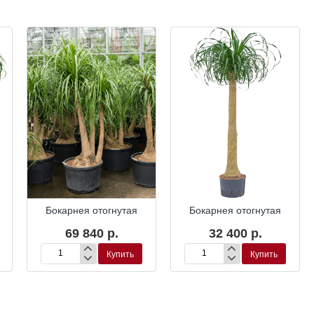
ка
Гидропоника
Гидропоника
Бокарнея отогнутая
Бокарнея отогнутая
69 840 р.
32 400 р.
Купить
Купить
Бокарнея
Бокарнея
отогнутая
отогнутая