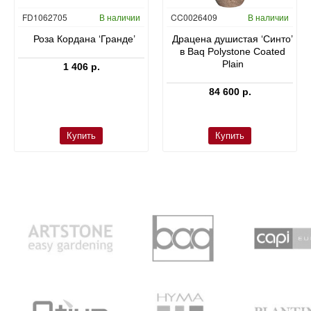
FD1062705
В наличии
CC0026409
В наличии
Роза Кордана ‘Гранде’
Драцена душистая ‘Синто’
в Baq Polystone Coated
Plain
1 406 р.
84 600 р.
Купить
Купить