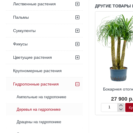
Лиственные растения
ДРУГИЕ ТОВАРЫ 
Пальмы
Суккуленты
Фикусы
Цветущие растения
Крупномерные растения
Гидропонные растения
Гидропоника
Гидропоника
Гид
 отогнутая
Бокарнея отогнутая
Бокарнея отог
Ампельные на гидропонике
20 р.
22 320 р.
27 900 р
Купить
Купить
Ку
Деревья на гидропонике
Бокарнея
Бокарнея
отогнутая
отогнутая
Драцены на гидропонике