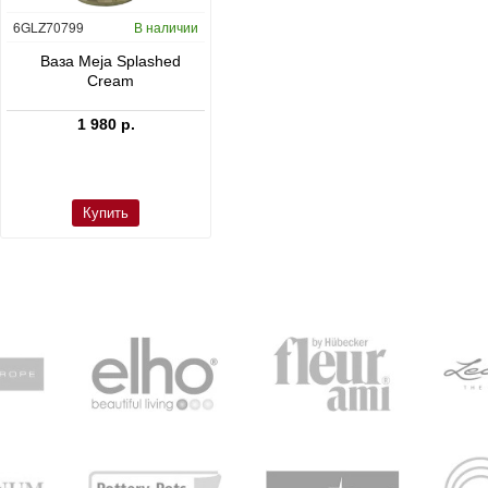
6GLZ70799
В наличии
6FSTDGD14
В наличии
C
Ваза Meja Splashed
Кашпо Cement & Stone
Cream
Dax L Dioriet Grey
1 980 р.
24 300 р.
Купить
Купить