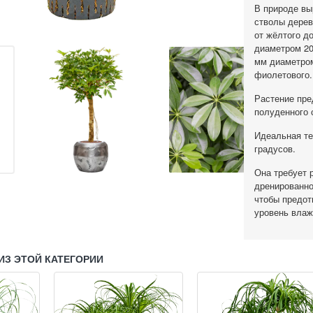
В природе вы
стволы дерев
от жёлтого д
Гидропоника
диаметром 20
мм диаметром
фиолетового.
Растение пре
полуденного 
Идеальная те
градусов.
Она требует 
дренированно
чтобы предот
уровень влаж
ИЗ ЭТОЙ КАТЕГОРИИ