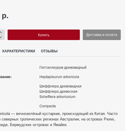
 р.
Купить
Доставка и оплата
ХАРАКТЕРИСТИКИ
ОТЗЫВЫ
Гептаплеурум древовидный
звание:
Heptapleurum arboricola
Шеффлера древовидная
Шеффлера древесная
Schefflera arboricolum
Compacta
oricola
— вечнозелёный кустарник, происходящий из Китая. Часто
в северных тропических регионах Австралии, на островах Рюкю,
риде, Бермудских островах и Ямайке.