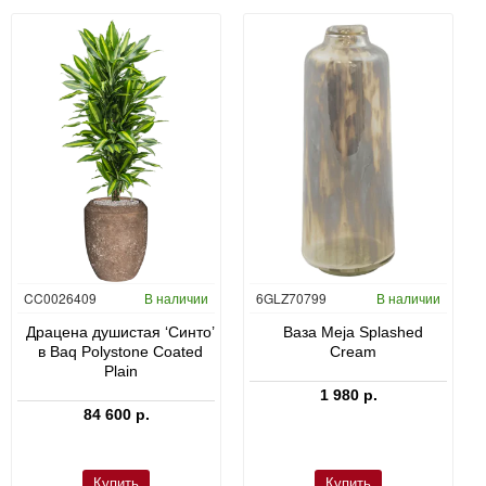
CC0026409
В наличии
6GLZ70799
В наличии
Драцена душистая ‘Синто’
Ваза Meja Splashed
в Baq Polystone Coated
Cream
Plain
1 980 р.
84 600 р.
Купить
Купить