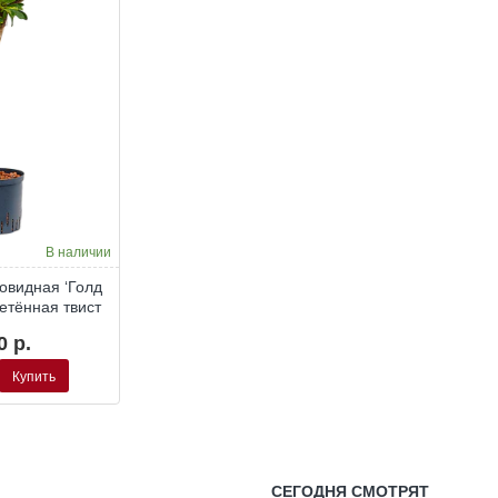
Гидропоника
В наличии
видная ‘Голд
етённая твист
0 р.
Купить
ая
СЕГОДНЯ СМОТРЯТ