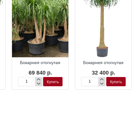
ка
Гидропоника
Гидропоника
Бокарнея отогнутая
Бокарнея отогнутая
69 840 р.
32 400 р.
Купить
Купить
Бокарнея
Бокарнея
отогнутая
отогнутая