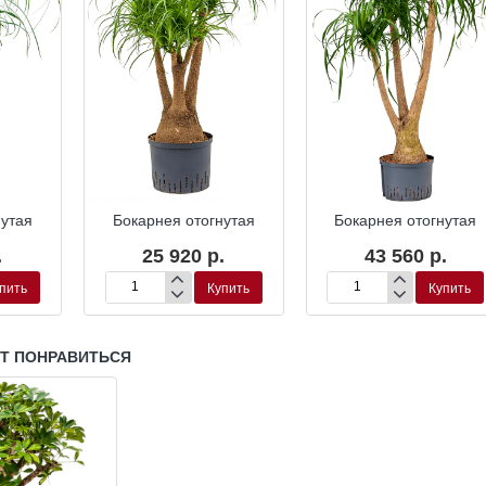
ропоника
Гидропоника
Гидропони
нутая
Бокарнея отогнутая
Бокарнея отогнутая
.
25 920 р.
43 560 р.
пить
Купить
Купить
Бокарнея
Бокарнея
отогнутая
отогнутая
УТ ПОНРАВИТЬСЯ