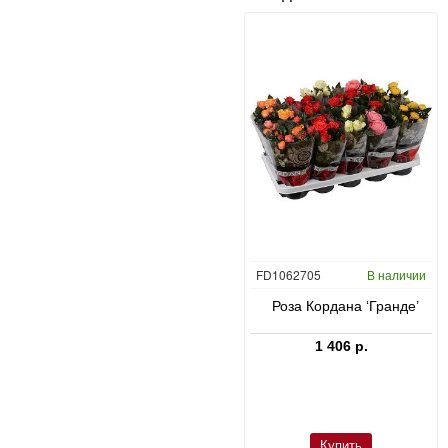
CC0047431
В наличии
FD1062705
В наличии
в
Юкка слоновая в Bordo
Роза Кордана ‘Гранде’
23 660 р.
1 406 р.
Купить
Купить