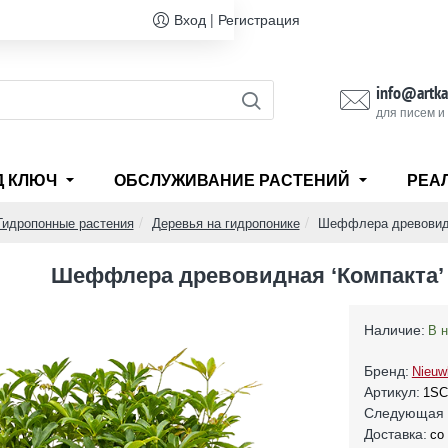
Вход | Регистрация
info@artka
для писем и
Д КЛЮЧ
ОБСЛУЖИВАНИЕ РАСТЕНИЙ
РЕА
Гидропонные растения
Деревья на гидропонике
Шеффлера древовидн
Шеффлера древовидная ‘Компакта’
Наличие:
В 
Бренд:
Nieuw
Артикул:
1SC
Следующая 
Доставка:
со