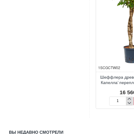
1SCGCTW02
Шеффлера древо
Капелла’ перепл
16 56
Шеффлера
древовидная
‘Голд
Капелла’
переплетённ
твист
ВЫ НЕДАВНО СМОТРЕЛИ