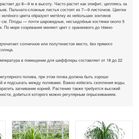
растает до 8—9 м в высоту. Часто растет как эпифит, цепляясь за
ьев. Пальчато-сложные листья состоят из 7—9 листочков. Цветки
о зелёного цвета образуют метёлку из небольших зонтиков
 см. Плоды — почти шаровидные, несъедобные костянки около 5
. По мере созревания меняют цвет с оранжевого до тёмно-
дпочитает солнечное или полутенистое место, без прямого
солнца.
мпература в помещении для шеффлеры составляет от 18 до 22
регулярного полива, при этом почва должна быть хорошо
й и подсыхать между поливами. Важно избегать скопления воды,
вратить загнивание корней. Растению также требуется высокий
ности, добиться которого можно регулярным опрыскиванием.