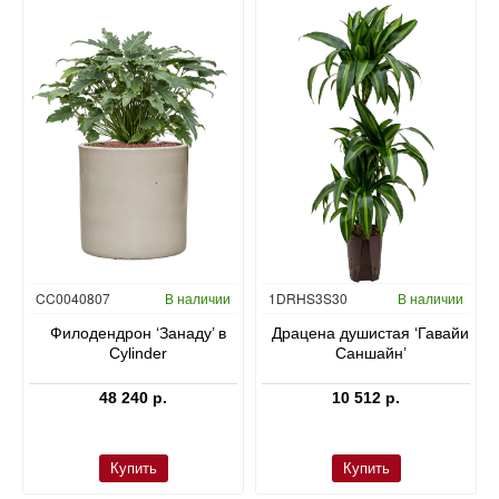
Гидропоника
CC0040807
В наличии
1DRHS3S30
В наличии
в
Филодендрон ‘Занаду’ в
Драцена душистая ‘Гавайи
Cylinder
Саншайн’
48 240 р.
10 512 р.
Купить
Купить