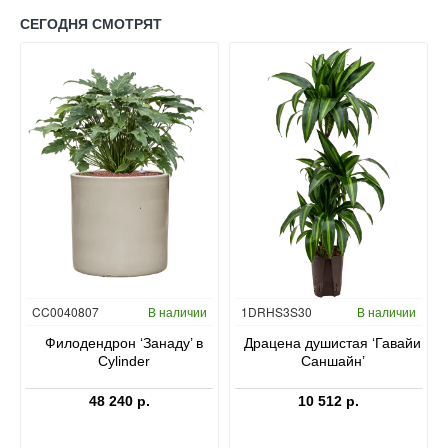
СЕГОДНЯ СМОТРЯТ
Гидропоника
CC0040807
В наличии
1DRHS3S30
В наличии
в
Филодендрон ‘Занаду’ в
Драцена душистая ‘Гавайи
Cylinder
Саншайн’
48 240 р.
10 512 р.