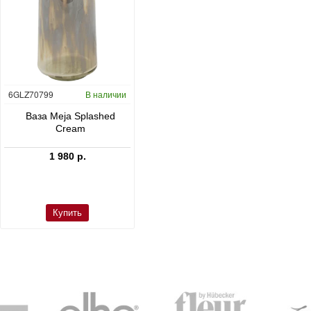
6GLZ70799
В наличии
6FSTDGD14
В наличии
C
Ваза Meja Splashed
Кашпо Cement & Stone
Cream
Dax L Dioriet Grey
1 980 р.
24 300 р.
Купить
Купить