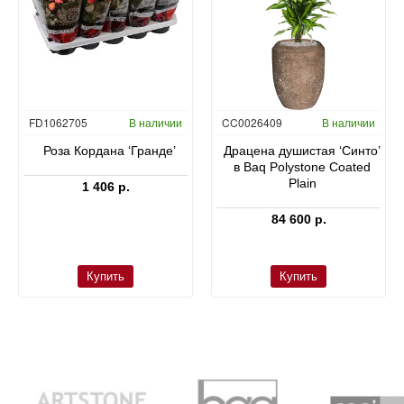
FD1062705
В наличии
CC0026409
В наличии
Роза Кордана ‘Гранде’
Драцена душистая ‘Синто’
в Baq Polystone Coated
Plain
1 406 р.
84 600 р.
Купить
Купить