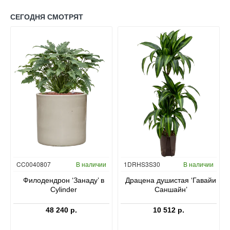
СЕГОДНЯ СМОТРЯТ
Гидропоника
CC0040807
В наличии
1DRHS3S30
В наличии
в
Филодендрон ‘Занаду’ в
Драцена душистая ‘Гавайи
Cylinder
Саншайн’
48 240 р.
10 512 р.