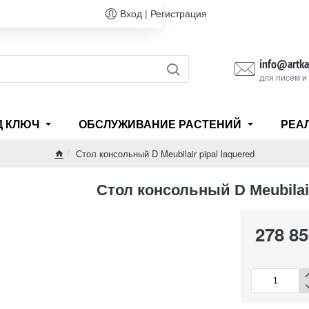
Вход | Регистрация
info@artka
для писем и
Д КЛЮЧ
ОБСЛУЖИВАНИЕ РАСТЕНИЙ
РЕА
Стол консольный D Meubilair pipal laquered
home
Стол консольный D Meubilair
278 85