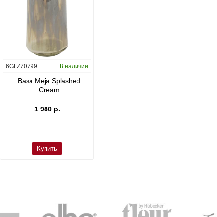
6GLZ70799
В наличии
6FSTDGD14
В наличии
C
Ваза Meja Splashed
Кашпо Cement & Stone
Cream
Dax L Dioriet Grey
1 980 р.
24 300 р.
Купить
Купить