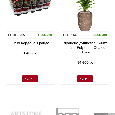
FD1062705
В наличии
CC0026409
В наличии
Роза Кордана ‘Гранде’
Драцена душистая ‘Синто’
в Baq Polystone Coated
Plain
1 406 р.
84 600 р.
Купить
Купить