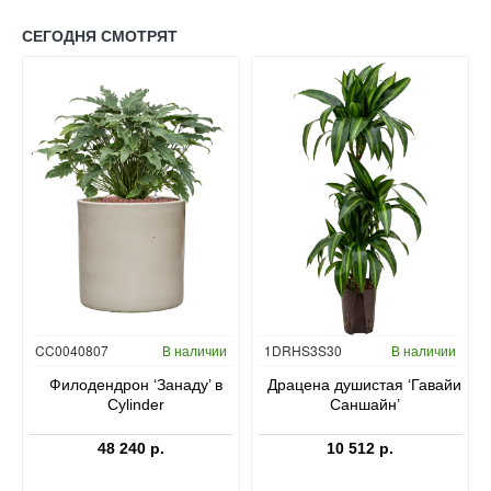
СЕГОДНЯ СМОТРЯТ
Гидропоника
CC0040807
В наличии
1DRHS3S30
В наличии
в
Филодендрон ‘Занаду’ в
Драцена душистая ‘Гавайи
Cylinder
Саншайн’
48 240 р.
10 512 р.