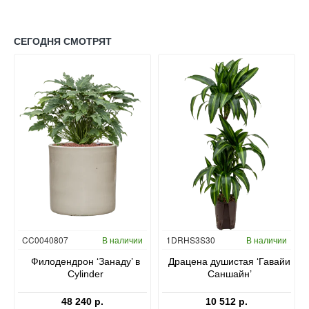
СЕГОДНЯ СМОТРЯТ
Гидропоника
CC0040807
В наличии
1DRHS3S30
В наличии
в
Филодендрон ‘Занаду’ в
Драцена душистая ‘Гавайи
Cylinder
Саншайн’
48 240 р.
10 512 р.