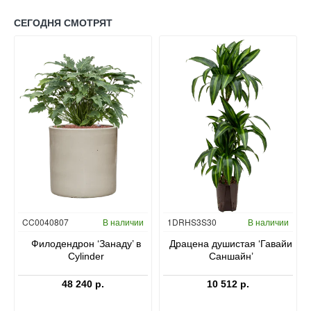
СЕГОДНЯ СМОТРЯТ
Гидропоника
CC0040807
В наличии
1DRHS3S30
В наличии
в
Филодендрон ‘Занаду’ в
Драцена душистая ‘Гавайи
Cylinder
Саншайн’
48 240 р.
10 512 р.