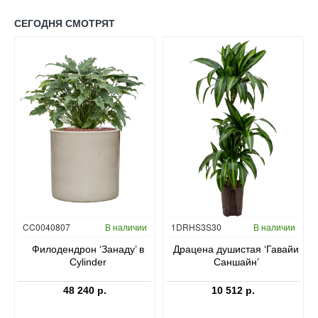
СЕГОДНЯ СМОТРЯТ
Гидропоника
CC0040807
В наличии
1DRHS3S30
В наличии
в
Филодендрон ‘Занаду’ в
Драцена душистая ‘Гавайи
Cylinder
Саншайн’
48 240 р.
10 512 р.