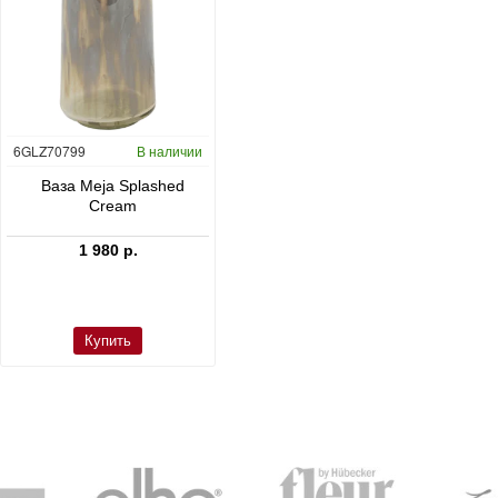
6GLZ70799
В наличии
6FSTDGD14
В наличии
C
Ваза Meja Splashed
Кашпо Cement & Stone
Cream
Dax L Dioriet Grey
1 980 р.
24 300 р.
Купить
Купить