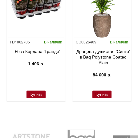
FD1062705
В наличии
CC0026409
В наличии
Роза Кордана ‘Гранде’
Драцена душистая ‘Синто’
в Baq Polystone Coated
Plain
1 406 р.
84 600 р.
Купить
Купить