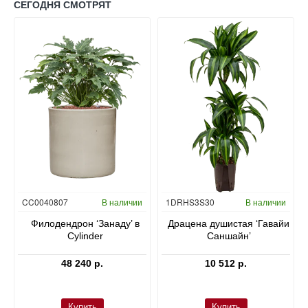
СЕГОДНЯ СМОТРЯТ
Гидропоника
CC0040807
В наличии
1DRHS3S30
В наличии
в
Филодендрон ‘Занаду’ в
Драцена душистая ‘Гавайи
Cylinder
Саншайн’
48 240 р.
10 512 р.
Купить
Купить