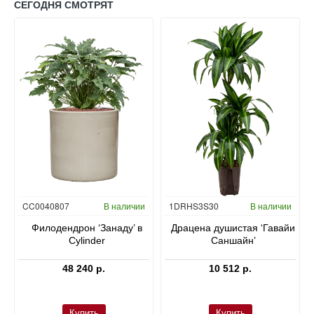
СЕГОДНЯ СМОТРЯТ
Гидропоника
CC0040807
В наличии
1DRHS3S30
В наличии
в
Филодендрон ‘Занаду’ в
Драцена душистая ‘Гавайи
Cylinder
Саншайн’
48 240 р.
10 512 р.
Купить
Купить