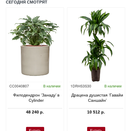
СЕГОДНЯ СМОТРЯТ
Гидропоника
CC0040807
В наличии
1DRHS3S30
В наличии
в
Филодендрон ‘Занаду’ в
Драцена душистая ‘Гавайи
Cylinder
Саншайн’
48 240 р.
10 512 р.
Купить
Купить