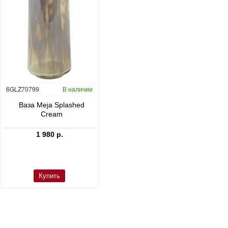
6GLZ70799
В наличии
6FSTDGD14
В наличии
C
Ваза Meja Splashed
Кашпо Cement & Stone
Cream
Dax L Dioriet Grey
1 980 р.
24 300 р.
Купить
Купить