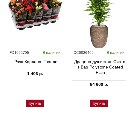
FD1062705
В наличии
CC0026409
В наличии
Роза Кордана ‘Гранде’
Драцена душистая ‘Синто’
в Baq Polystone Coated
Plain
1 406 р.
84 600 р.
Купить
Купить