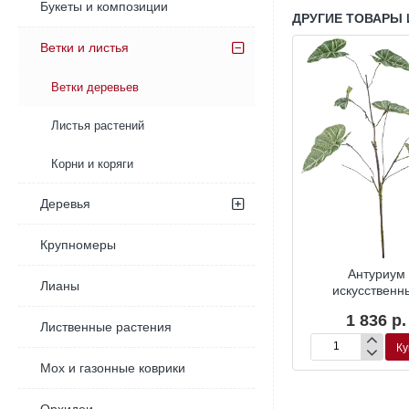
Букеты и композиции
ДРУГИЕ ТОВАРЫ 
Ветки и листья
Ветки деревьев
Листья растений
Корни и коряги
Деревья
Крупномеры
ни с цветами
Ветка амаранта
Антуриум
Лианы
твенная
искусственная
искусственн
82 р.
2 196 р.
1 836 р.
Лиственные растения
Купить
Купить
Ку
Ветка
Антуриум
Мох и газонные коврики
амаранта
искусственный
искусственная