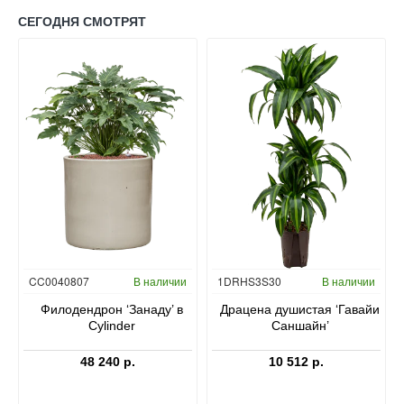
СЕГОДНЯ СМОТРЯТ
Гидропоника
CC0040807
В наличии
1DRHS3S30
В наличии
в
Филодендрон ‘Занаду’ в
Драцена душистая ‘Гавайи
Cylinder
Саншайн’
48 240 р.
10 512 р.