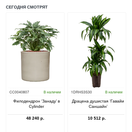
СЕГОДНЯ СМОТРЯТ
Гидропоника
CC0040807
В наличии
1DRHS3S30
В наличии
в
Филодендрон ‘Занаду’ в
Драцена душистая ‘Гавайи
Cylinder
Саншайн’
48 240 р.
10 512 р.