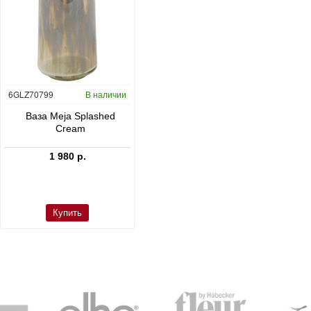
6GLZ70799
В наличии
6FSTDGD14
В наличии
C
Ваза Meja Splashed
Кашпо Cement & Stone
Cream
Dax L Dioriet Grey
1 980 р.
24 300 р.
Купить
Купить