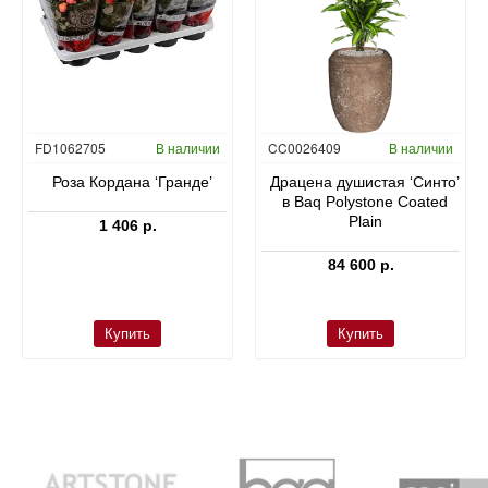
FD1062705
В наличии
CC0026409
В наличии
Роза Кордана ‘Гранде’
Драцена душистая ‘Синто’
в Baq Polystone Coated
Plain
1 406 р.
84 600 р.
Купить
Купить