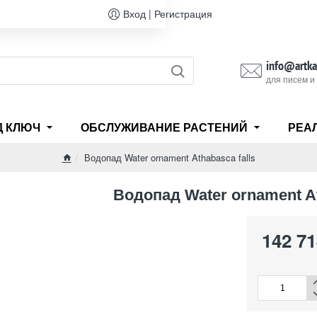
Вход | Регистрация
info@artka
для писем и
Д КЛЮЧ
ОБСЛУЖИВАНИЕ РАСТЕНИЙ
РЕА
Водопад Water ornament Athabasca falls
home
Водопад Water ornament At
142 71