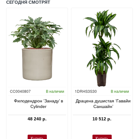
СЕГОДНЯ СМОТРЯТ
Гидропоника
CC0040807
В наличии
1DRHS3S30
В наличии
в
Филодендрон ‘Занаду’ в
Драцена душистая ‘Гавайи
Cylinder
Саншайн’
48 240 р.
10 512 р.
Купить
Купить