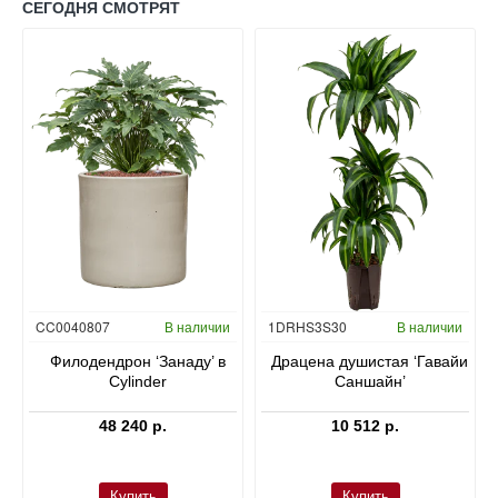
СЕГОДНЯ СМОТРЯТ
Гидропоника
CC0040807
В наличии
1DRHS3S30
В наличии
в
Филодендрон ‘Занаду’ в
Драцена душистая ‘Гавайи
Cylinder
Саншайн’
48 240 р.
10 512 р.
Купить
Купить