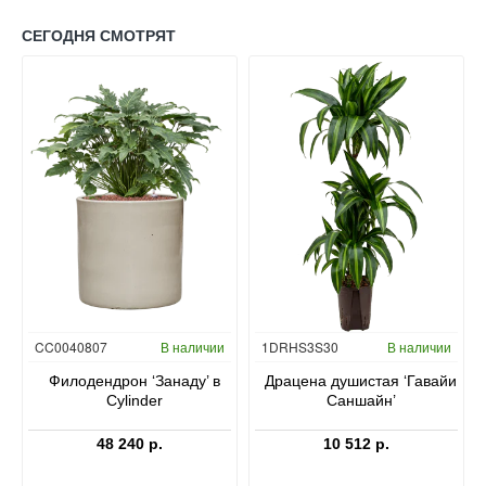
СЕГОДНЯ СМОТРЯТ
Гидропоника
CC0040807
В наличии
1DRHS3S30
В наличии
в
Филодендрон ‘Занаду’ в
Драцена душистая ‘Гавайи
Cylinder
Саншайн’
48 240 р.
10 512 р.