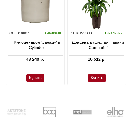
Гидропоника
CC0040807
В наличии
1DRHS3S30
В наличии
в
Филодендрон ‘Занаду’ в
Драцена душистая ‘Гавайи
Cylinder
Саншайн’
48 240 р.
10 512 р.
Купить
Купить