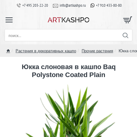
+7 495 203-22-20
info@artkashpo.ru
+7 910 433-80-80
поиск...
Растения в декоративных кашпо
Прочие растения
Юкка слон
home
Юкка слоновая в кашпо Baq
Polystone Coated Plain