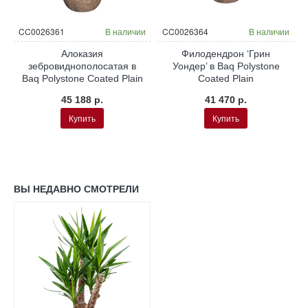
и
CC0026361
В наличии
CC0026364
В наличии
Алоказия
Филодендрон ‘Грин
зебровиднополосатая в
Уондер’ в Baq Polystone
Baq Polystone Coated Plain
Coated Plain
45 188 р.
41 470 р.
Купить
Купить
ВЫ НЕДАВНО СМОТРЕЛИ