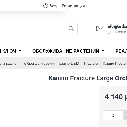
Вход | Регистрация
info@artka
для писем и
Д КЛЮЧ
ОБСЛУЖИВАНИЕ РАСТЕНИЙ
РЕА
в и кашпо
По бренду и серии
Кашпо D&M
Fracture
Кашпо Fractur
Кашпо Fracture Large Orch
4 140 