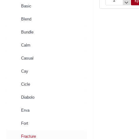
Ку
Кашпо
Basic
Fracture
Pot
Blend
Petrol
Bundle
Calm
Casual
Cay
Cicle
Diabolo
Erva
Fort
Fracture