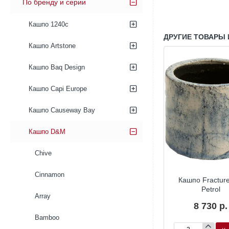
По бренду и серии
Кашпо 1240c
ДРУГИЕ ТОВАРЫ 
Кашпо Artstone
Кашпо Baq Design
Кашпо Capi Europe
Кашпо Causeway Bay
Кашпо D&M
Chive
Cinnamon
Кашпо Fracture
Petrol
Array
8 730 р.
Bamboo